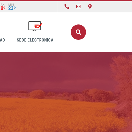
MAX
MIN
38º
23º
Buscar
DAD
SEDE ELECTRÓNICA