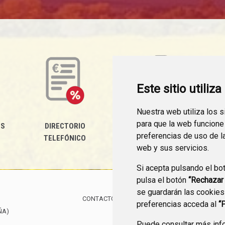
Este sitio utiliz
Nuestra web utiliza los 
para que la web funcione
ES
DIRECTORIO
PERFIL DEL
preferencias de uso de l
TELEFÓNICO
CONTRATANTE
web y sus servicios.
Si acepta pulsando el bo
pulsa el botón
“Rechazar
se guardarán las cookies
CONTACTO
MAPA WEB
AVISO LEGAL
PROTE
preferencias acceda al
“
ÑA)
Puede consultar más info