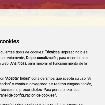
a cookies
siguientes tipos de cookies:
Técnicas
, imprescindibles
 correctamente;
De personalización,
para recordar sus
FARMACIAS DE GUARDIA
TRANSPARENCIA
a web;
Analíticas
, para mejorar el funcionamiento de la
tón
“Aceptar todas”
consideramos que acepta su uso. Si
 todas”
o continúa navegando sin realizar ninguna acción,
 técnicas imprescindibles. Para personalizar sus
CCIÓN DE DATOS
ACCESIBILIDAD
POLÍTICA DE COOKIES
Panel de configuración de cookies”.
ENLACE EXTERNO A
rmación, cómo configurarlas y posibles riesgos en