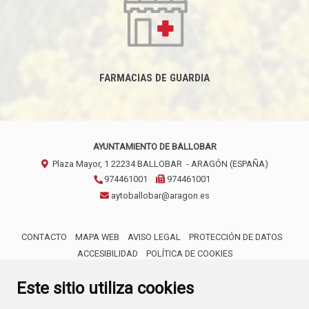
FARMACIAS DE GUARDIA
AYUNTAMIENTO DE BALLOBAR
Plaza Mayor, 1
22234
BALLOBAR
- ARAGÓN
(ESPAÑA)
974461001
974461001
aytoballobar@aragon.es
CONTACTO
MAPA WEB
AVISO LEGAL
PROTECCIÓN DE DATOS
ACCESIBILIDAD
POLÍTICA DE COOKIES
ENLACE 
Este sitio utiliza cookies