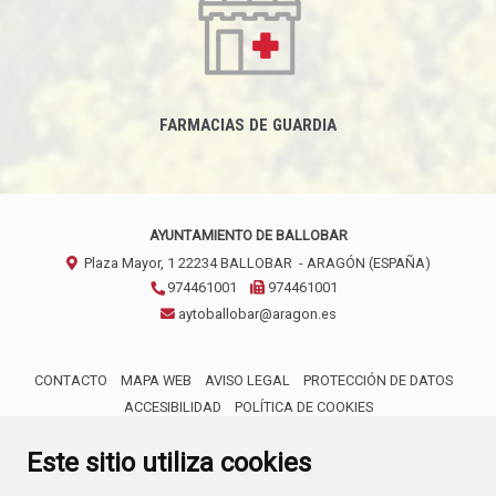
FARMACIAS DE GUARDIA
AYUNTAMIENTO DE BALLOBAR
Plaza Mayor, 1
22234
BALLOBAR
- ARAGÓN
(ESPAÑA)
974461001
974461001
aytoballobar@aragon.es
CONTACTO
MAPA WEB
AVISO LEGAL
PROTECCIÓN DE DATOS
ACCESIBILIDAD
POLÍTICA DE COOKIES
ENLACE 
Este sitio utiliza cookies