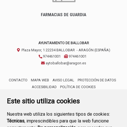
FARMACIAS DE GUARDIA
AYUNTAMIENTO DE BALLOBAR
Plaza Mayor, 1
22234
BALLOBAR
- ARAGÓN
(ESPAÑA)
974461001
974461001
aytoballobar@aragon.es
CONTACTO
MAPA WEB
AVISO LEGAL
PROTECCIÓN DE DATOS
ACCESIBILIDAD
POLÍTICA DE COOKIES
ENLACE 
Este sitio utiliza cookies
Nuestra web utiliza los siguientes tipos de cookies:
Técnicas
, imprescindibles para que la web funcione