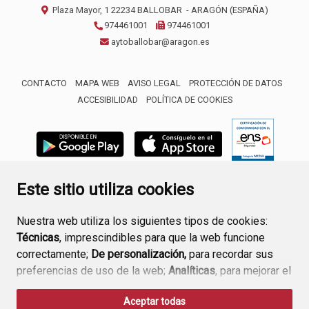
Plaza Mayor, 1
22234
BALLOBAR
- ARAGÓN
(ESPAÑA)
974461001
974461001
aytoballobar@aragon.es
CONTACTO
MAPA WEB
AVISO LEGAL
PROTECCIÓN DE DATOS
ACCESIBILIDAD
POLÍTICA DE COOKIES
ENLACE 
Este sitio utiliza cookies
Nuestra web utiliza los siguientes tipos de cookies:
Técnicas
, imprescindibles para que la web funcione
correctamente;
De personalización,
para recordar sus
preferencias de uso de la web;
Analíticas
, para mejorar el
funcionamiento de la web y sus servicios.
Aceptar todas