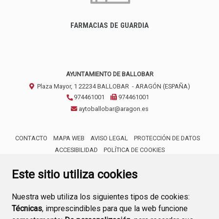
FARMACIAS DE GUARDIA
AYUNTAMIENTO DE BALLOBAR
Plaza Mayor, 1
22234
BALLOBAR
- ARAGÓN
(ESPAÑA)
974461001
974461001
aytoballobar@aragon.es
CONTACTO
MAPA WEB
AVISO LEGAL
PROTECCIÓN DE DATOS
ACCESIBILIDAD
POLÍTICA DE COOKIES
ENLACE 
Este sitio utiliza cookies
Nuestra web utiliza los siguientes tipos de cookies:
Técnicas
, imprescindibles para que la web funcione