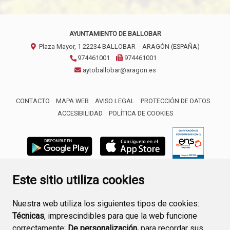
AYUNTAMIENTO DE BALLOBAR
Plaza Mayor, 1
22234
BALLOBAR
- ARAGÓN
(ESPAÑA)
974461001
974461001
aytoballobar@aragon.es
CONTACTO
MAPA WEB
AVISO LEGAL
PROTECCIÓN DE DATOS
ACCESIBILIDAD
POLÍTICA DE COOKIES
ENLACE 
Este sitio utiliza cookies
Nuestra web utiliza los siguientes tipos de cookies:
Técnicas
, imprescindibles para que la web funcione
correctamente;
De personalización,
para recordar sus