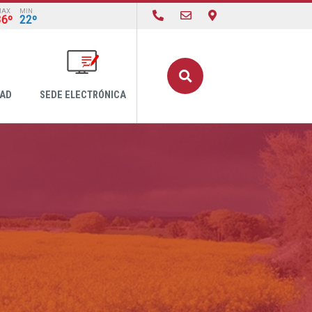
MAX
MIN
36º
22º
Buscar
DAD
SEDE ELECTRÓNICA