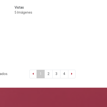
Vistas
5 Imágenes
tados.
1
2
3
4