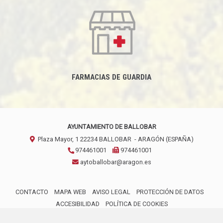
FARMACIAS DE GUARDIA
AYUNTAMIENTO DE BALLOBAR
Plaza Mayor, 1
22234
BALLOBAR
- ARAGÓN
(ESPAÑA)
974461001
974461001
aytoballobar@aragon.es
CONTACTO
MAPA WEB
AVISO LEGAL
PROTECCIÓN DE DATOS
ACCESIBILIDAD
POLÍTICA DE COOKIES
ENLACE 