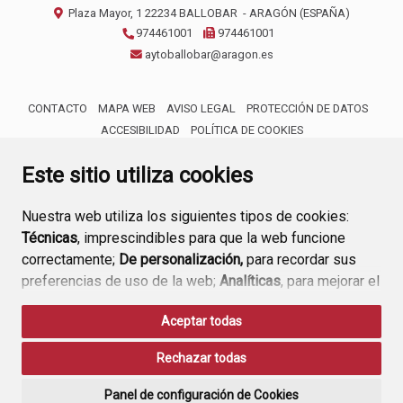
Plaza Mayor, 1
22234
BALLOBAR
- ARAGÓN
(ESPAÑA)
974461001
974461001
aytoballobar@aragon.es
CONTACTO
MAPA WEB
AVISO LEGAL
PROTECCIÓN DE DATOS
ACCESIBILIDAD
POLÍTICA DE COOKIES
ENLACE 
Este sitio utiliza cookies
Nuestra web utiliza los siguientes tipos de cookies:
Técnicas
, imprescindibles para que la web funcione
correctamente;
De personalización,
para recordar sus
preferencias de uso de la web;
Analíticas
, para mejorar el
funcionamiento de la web y sus servicios.
Aceptar todas
Si acepta pulsando el botón
“Aceptar todas”
Rechazar todas
consideramos que acepta su uso. Si pulsa el botón
“Rechazar todas”
o continúa navegando sin realizar
Panel de configuración de Cookies