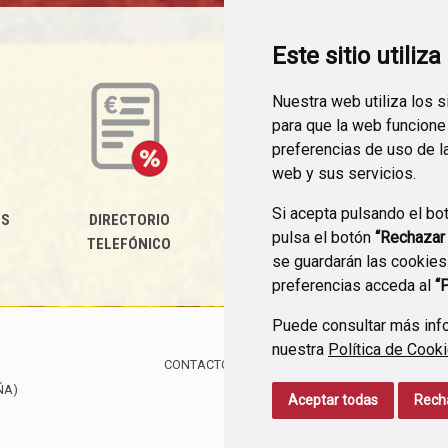
Este sitio utiliz
Nuestra web utiliza los 
para que la web funcione
preferencias de uso de l
web y sus servicios.
Si acepta pulsando el bo
ES
DIRECTORIO
PERFIL DEL
pulsa el botón
“Rechazar
TELEFÓNICO
CONTRATANTE
se guardarán las cookies
preferencias acceda al
“
Puede consultar más info
nuestra
Política de Cook
CONTACTO
MAPA WEB
AVISO LEGAL
PROTE
ÑA)
Aceptar todas
Rech