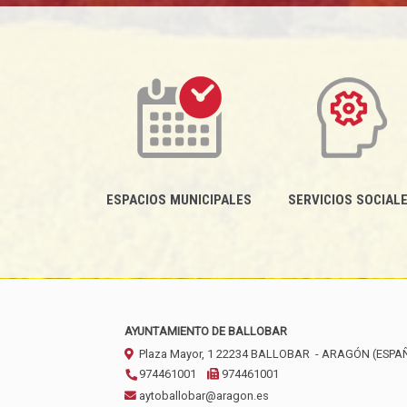
ESPACIOS MUNICIPALES
SERVICIOS SOCIAL
AYUNTAMIENTO DE BALLOBAR
Plaza Mayor, 1
22234
BALLOBAR
- ARAGÓN
(ESPA
974461001
974461001
aytoballobar@aragon.es