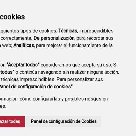
a cookies
siguientes tipos de cookies:
Técnicas
, imprescindibles
 correctamente;
De personalización,
para recordar sus
a web;
Analíticas
, para mejorar el funcionamiento de la
tón
“Aceptar todas”
consideramos que acepta su uso. Si
FARMACIAS DE GUARDIA
TRANSPARENCIA
 todas”
o continúa navegando sin realizar ninguna acción,
 técnicas imprescindibles. Para personalizar sus
Panel de configuración de cookies”.
rmación, cómo configurarlas y posibles riesgos en
ies
.
CCIÓN DE DATOS
ACCESIBILIDAD
POLÍTICA DE COOKIES
azar todas
Panel de configuración de Cookies
ENLACE EXTERNO A