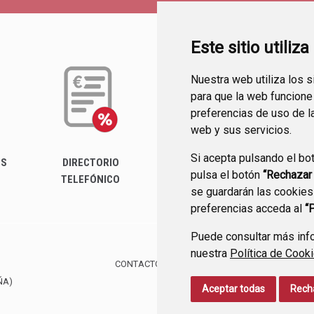
Este sitio utiliz
Nuestra web utiliza los 
para que la web funcione
preferencias de uso de l
web y sus servicios.
Si acepta pulsando el bo
ES
DIRECTORIO
PERFIL DEL
pulsa el botón
“Rechazar
TELEFÓNICO
CONTRATANTE
se guardarán las cookies
preferencias acceda al
“
Puede consultar más info
nuestra
Política de Cook
CONTACTO
MAPA WEB
AVISO LEGAL
PROTE
ÑA)
Aceptar todas
Rech