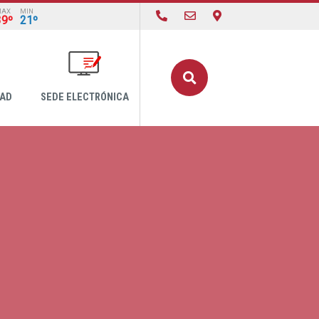
MAX
MIN
39º
21º
Buscar
DAD
SEDE ELECTRÓNICA