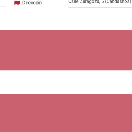
Calle Zaragoza, 5 (Candasnos)
Dirección