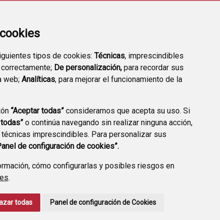
a cookies
siguientes tipos de cookies:
Técnicas
, imprescindibles
 correctamente;
De personalización,
para recordar sus
a web;
Analíticas
, para mejorar el funcionamiento de la
tón
“Aceptar todas”
consideramos que acepta su uso. Si
FARMACIAS DE GUARDIA
TRANSPARENCIA
 todas”
o continúa navegando sin realizar ninguna acción,
 técnicas imprescindibles. Para personalizar sus
Panel de configuración de cookies”.
rmación, cómo configurarlas y posibles riesgos en
ies
.
CCIÓN DE DATOS
ACCESIBILIDAD
POLÍTICA DE COOKIES
azar todas
Panel de configuración de Cookies
ENLACE EXTERNO A