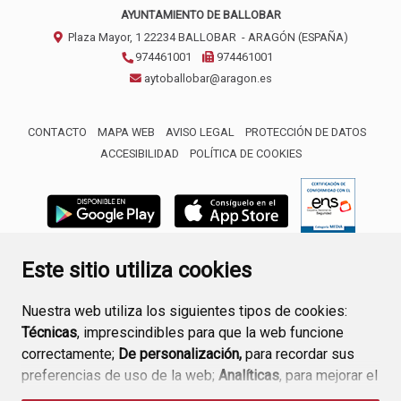
AYUNTAMIENTO DE BALLOBAR
Plaza Mayor, 1
22234
BALLOBAR
- ARAGÓN
(ESPAÑA)
974461001
974461001
aytoballobar@aragon.es
CONTACTO
MAPA WEB
AVISO LEGAL
PROTECCIÓN DE DATOS
ACCESIBILIDAD
POLÍTICA DE COOKIES
ENLACE 
Este sitio utiliza cookies
Nuestra web utiliza los siguientes tipos de cookies:
Técnicas
, imprescindibles para que la web funcione
correctamente;
De personalización,
para recordar sus
preferencias de uso de la web;
Analíticas
, para mejorar el
funcionamiento de la web y sus servicios.