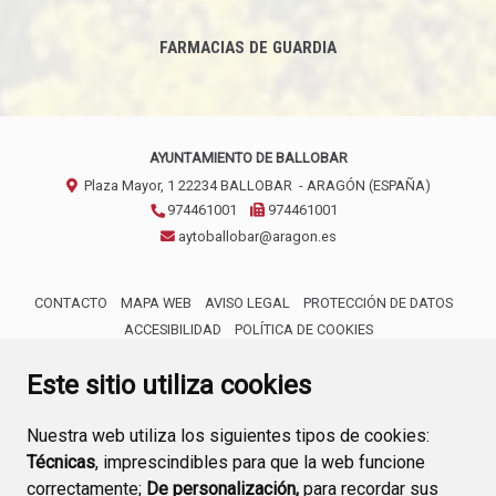
FARMACIAS DE GUARDIA
AYUNTAMIENTO DE BALLOBAR
Plaza Mayor, 1
22234
BALLOBAR
- ARAGÓN
(ESPAÑA)
974461001
974461001
aytoballobar@aragon.es
CONTACTO
MAPA WEB
AVISO LEGAL
PROTECCIÓN DE DATOS
ACCESIBILIDAD
POLÍTICA DE COOKIES
ENLACE 
Este sitio utiliza cookies
Nuestra web utiliza los siguientes tipos de cookies:
Técnicas
, imprescindibles para que la web funcione
correctamente;
De personalización,
para recordar sus