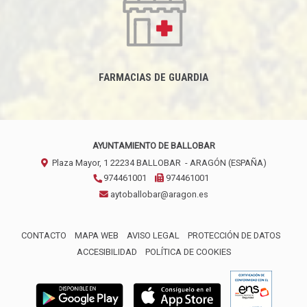
FARMACIAS DE GUARDIA
AYUNTAMIENTO DE BALLOBAR
Plaza Mayor, 1
22234
BALLOBAR
- ARAGÓN
(ESPAÑA)
974461001
974461001
aytoballobar@aragon.es
CONTACTO
MAPA WEB
AVISO LEGAL
PROTECCIÓN DE DATOS
ACCESIBILIDAD
POLÍTICA DE COOKIES
ENLACE 