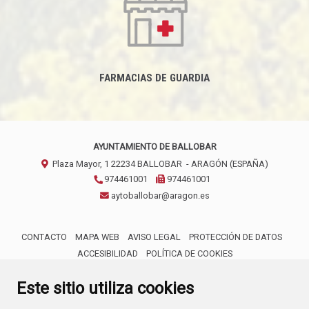
FARMACIAS DE GUARDIA
AYUNTAMIENTO DE BALLOBAR
Plaza Mayor, 1
22234
BALLOBAR
- ARAGÓN
(ESPAÑA)
974461001
974461001
aytoballobar@aragon.es
CONTACTO
MAPA WEB
AVISO LEGAL
PROTECCIÓN DE DATOS
ACCESIBILIDAD
POLÍTICA DE COOKIES
ENLACE 
Este sitio utiliza cookies