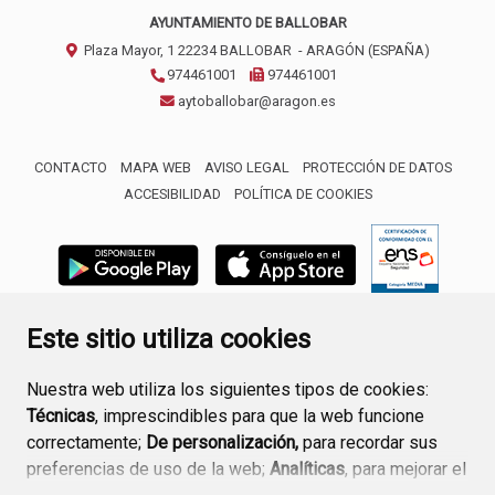
AYUNTAMIENTO DE BALLOBAR
Plaza Mayor, 1
22234
BALLOBAR
- ARAGÓN
(ESPAÑA)
974461001
974461001
aytoballobar@aragon.es
CONTACTO
MAPA WEB
AVISO LEGAL
PROTECCIÓN DE DATOS
ACCESIBILIDAD
POLÍTICA DE COOKIES
ENLACE 
Este sitio utiliza cookies
Nuestra web utiliza los siguientes tipos de cookies:
Técnicas
, imprescindibles para que la web funcione
correctamente;
De personalización,
para recordar sus
preferencias de uso de la web;
Analíticas
, para mejorar el