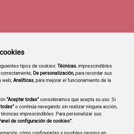
a cookies
siguientes tipos de cookies:
Técnicas
, imprescindibles
 correctamente;
De personalización,
para recordar sus
a web;
Analíticas
, para mejorar el funcionamiento de la
tón
“Aceptar todas”
consideramos que acepta su uso. Si
FARMACIAS DE GUARDIA
TRANSPARENCIA
 todas”
o continúa navegando sin realizar ninguna acción,
 técnicas imprescindibles. Para personalizar sus
Panel de configuración de cookies”.
rmación, cómo configurarlas y posibles riesgos en