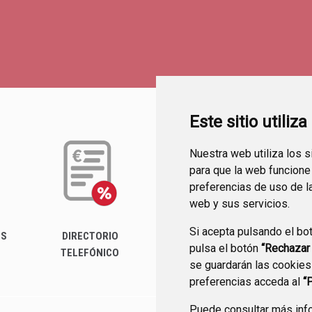
Este sitio utiliz
Nuestra web utiliza los 
para que la web funcione
preferencias de uso de l
web y sus servicios.
Si acepta pulsando el bo
ES
DIRECTORIO
PERFIL DEL
pulsa el botón
“Rechazar
TELEFÓNICO
CONTRATANTE
se guardarán las cookies
preferencias acceda al
“
Puede consultar más info