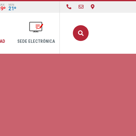
MAX
MIN
39º
21º
Buscar
DAD
SEDE ELECTRÓNICA